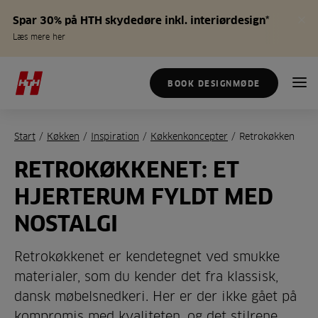
Spar 30% på HTH skydedøre inkl. interiørdesign*
Læs mere her
BOOK DESIGNMØDE
Start
/
Køkken
/
Inspiration
/
Køkkenkoncepter
/
Retrokøkken
RETROKØKKENET: ET
HJERTERUM FYLDT MED
NOSTALGI
Retrokøkkenet er kendetegnet ved smukke
materialer, som du kender det fra klassisk,
dansk møbelsnedkeri. Her er der ikke gået på
kompromis med kvaliteten, og det stilrene,