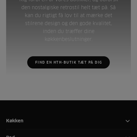
den nostalgiske retrostil helt tæt på. Så
kan du rigtigt få lov til at mærke det
stilrene design og den gode kvalitet,
inden du træffer dine
køkkenbeslutninger.
FIND EN HTH-BUTIK TÆT PÅ DIG
Køkken