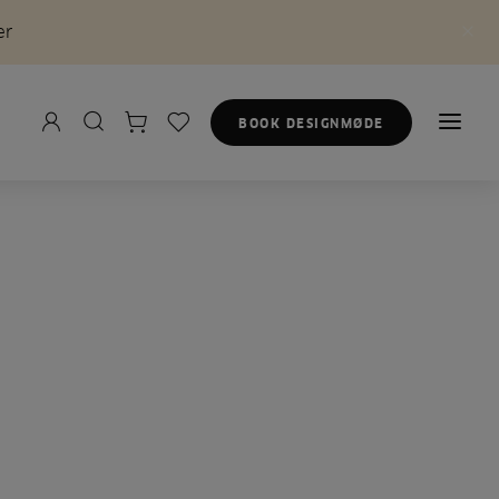
er
BOOK DESIGNMØDE