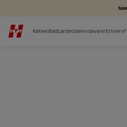
Spar
Køkken
Bad
Garderobe
Hvidevarer
Erhverv
F