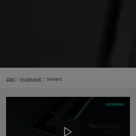
Start
/
Hvidevarer
/
Siemens