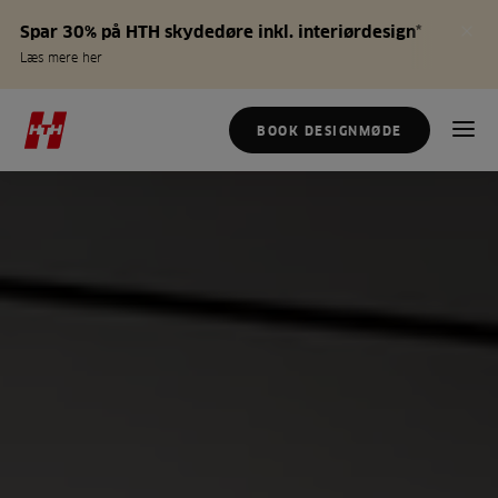
Spar 30% på HTH skydedøre inkl. interiørdesign*
Læs mere her
BOOK DESIGNMØDE