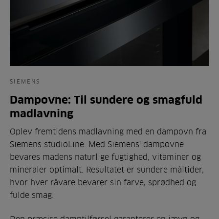
SIEMENS
Dampovne: Til sundere og smagfuld
madlavning
Oplev fremtidens madlavning med en dampovn fra
Siemens studioLine. Med Siemens' dampovne
bevares madens naturlige fugtighed, vitaminer og
mineraler optimalt. Resultatet er sundere måltider,
hvor hver råvare bevarer sin farve, sprødhed og
fulde smag.
Den præcise damptilførsel garanterer en jævn og