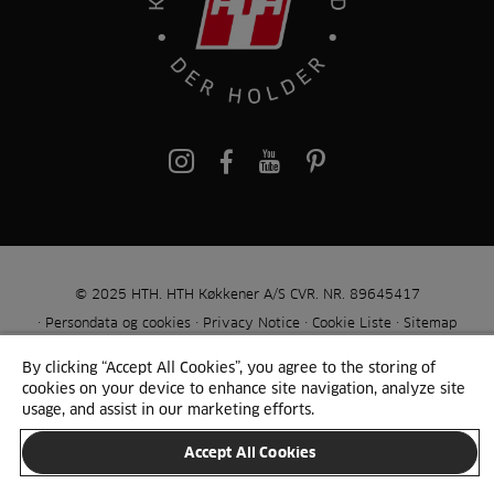
pinterest
© 2025 HTH. HTH Køkkener A/S CVR. NR. 89645417
Persondata og cookies
Privacy Notice
Cookie Liste
Sitemap
By clicking “Accept All Cookies”, you agree to the storing of
SKIFT LAND
cookies on your device to enhance site navigation, analyze site
usage, and assist in our marketing efforts.
Accept All Cookies