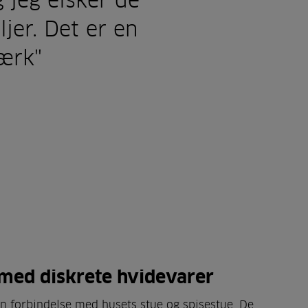
 jeg elsker de
jer. Det er en
værk"
med diskrete hvidevarer
en forbindelse med husets stue og spisestue. De