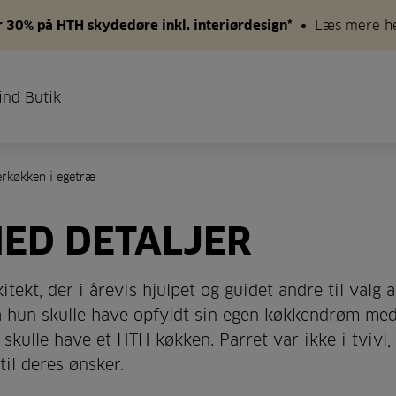
 30% på HTH skydedøre inkl. interiørdesign*
Læs mere h
ind Butik
rkøkken i egetræ
ED DETALJER
tekt, der i årevis hjulpet og guidet andre til valg a
a hun skulle have opfyldt sin egen køkkendrøm me
skulle have et HTH køkken. Parret var ikke i tvivl,
il deres ønsker.