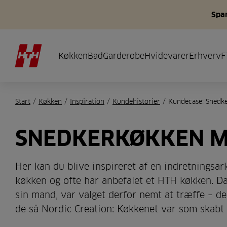
Spar
Køkken
Bad
Garderobe
Hvidevarer
Erhverv
F
Start
/
Køkken
/
Inspiration
/
Kundehistorier
/
Kundecase: Snedke
SNEDKERKØKKEN M
Her kan du blive inspireret af en indretningsarki
køkken og ofte har anbefalet et HTH køkken. D
sin mand, var valget derfor nemt at træffe – de 
de så Nordic Creation: Køkkenet var som skabt t