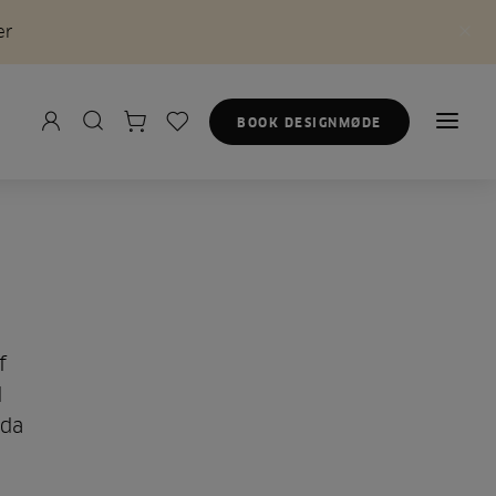
er
BOOK DESIGNMØDE
f
d
 da