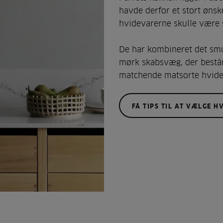
havde derfor et stort ønsk
hvidevarerne skulle være 
De har kombineret det smu
mørk skabsvæg, der består
matchende matsorte hvide
FÅ TIPS TIL AT VÆLGE H