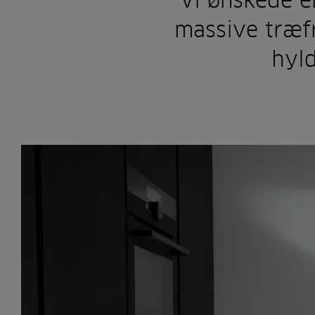
”Vi ønskede e
massive træfr
hyld