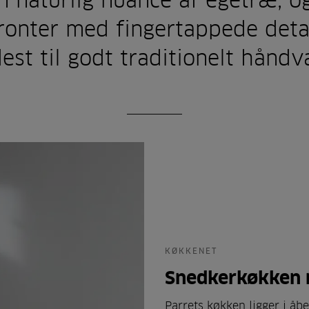
n naturlig nuance af egetræ, og
onter med fingertappede detal
est til godt traditionelt hånd
KØKKENET
Snedkerkøkken 
Parrets køkken ligger i åb