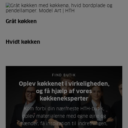
Gråt køkken
Hvidt køkken
FIND BUTIK
Oplev køkkenet i virkeligheden,
og få hjælp af vores
køkkeneksperter
Kom forbi din nærmeste HTH-butik,
oplev materialerne med egne øjne og
hænder, få inspiration til indretningen,