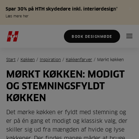
Spar 30% på HTH skydedøre inkl. interiørdesign*
Læs mere her
BOOK DESIGNMØDE
Start
/
Køkken
/
Inspiration
/
Køkkenfarver
/
Mørkt køkken
MØRKT KØKKEN: MODIGT
OG STEMNINGSFYLDT
KØKKEN
Det mørke køkken er fyldt med stemning og
er på én gang et modigt og klassisk valg, der
skiller sig ud fra mængden af hvide og lyse
køkkener. Der findes mange måder at bruge