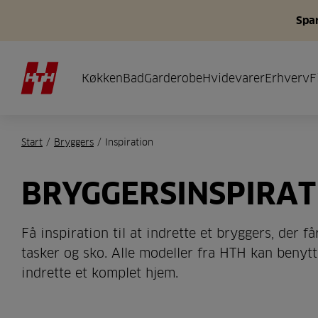
Spar
Køkken
Bad
Garderobe
Hvidevarer
Erhverv
F
Start
/
Bryggers
/
Inspiration
BRYGGERSINSPIRAT
Få inspiration til at indrette et bryggers, der f
tasker og sko. Alle modeller fra HTH kan benytt
indrette et komplet hjem.