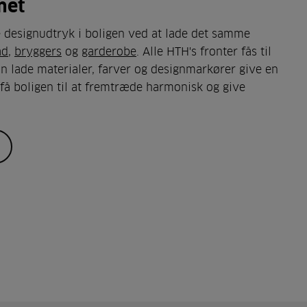
met
esignudtryk i boligen ved at lade det samme
ad
,
bryggers
og
garderobe
. Alle HTH's fronter fås til
an lade materialer, farver og designmarkører give en
å boligen til at fremtræde harmonisk og give