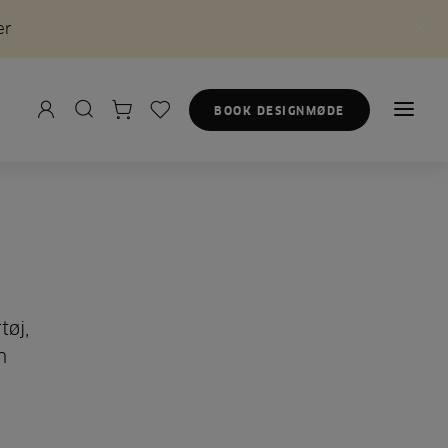
er
BOOK DESIGNMØDE
tøj,
n