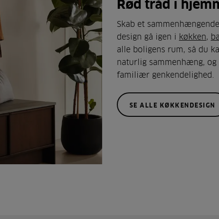
Rød tråd i hjem
Skab et sammenhængende d
design gå igen i
køkken
,
b
alle boligens rum, så du k
naturlig sammenhæng, og f
familiær genkendelighed.
SE ALLE KØKKENDESIGN