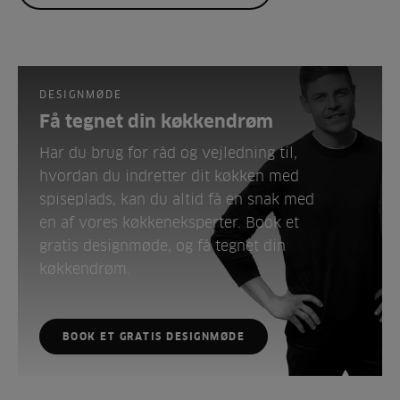
DESIGNMØDE
Få tegnet din køkkendrøm
Har du brug for råd og vejledning til,
hvordan du indretter dit køkken med
spiseplads, kan du altid få en snak med
en af vores køkkeneksperter. Book et
gratis designmøde, og få tegnet din
køkkendrøm.
BOOK ET GRATIS DESIGNMØDE