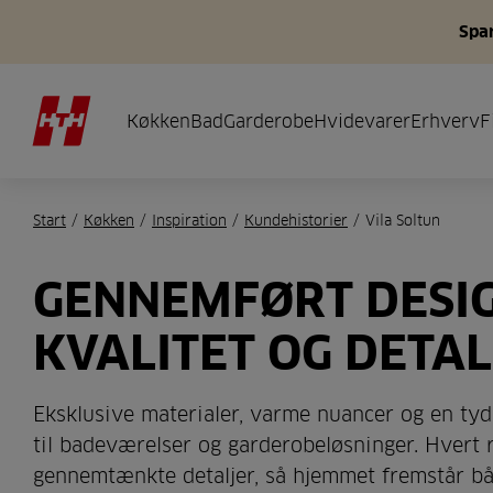
Spar
Køkken
Bad
Garderobe
Hvidevarer
Erhverv
F
Start
/
Køkken
/
Inspiration
/
Kundehistorier
/
Vila Soltun
GENNEMFØRT DESIG
KVALITET OG DETA
Eksklusive materialer, varme nuancer og en tyd
til badeværelser og garderobeløsninger. Hvert r
gennemtænkte detaljer, så hjemmet fremstår båd