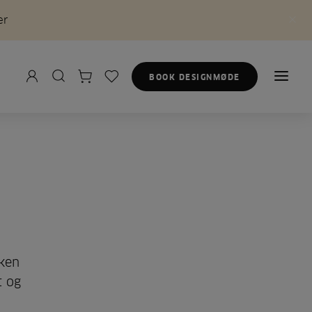
er
BOOK DESIGNMØDE
kken
t og