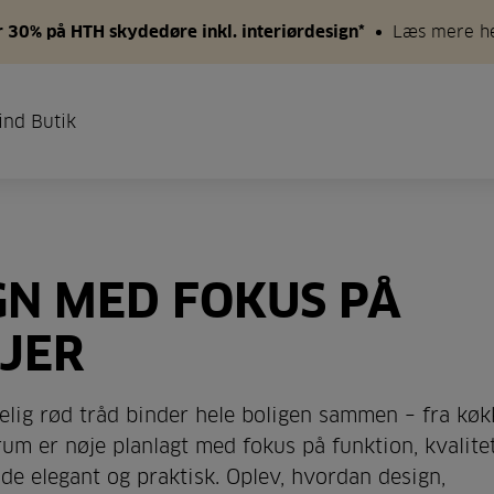
 30% på HTH skydedøre inkl. interiørdesign*
Læs mere h
ind Butik
N MED FOKUS PÅ
LJER
elig rød tråd binder hele boligen sammen – fra kø
um er nøje planlagt med fokus på funktion, kvalite
e elegant og praktisk. Oplev, hvordan design,