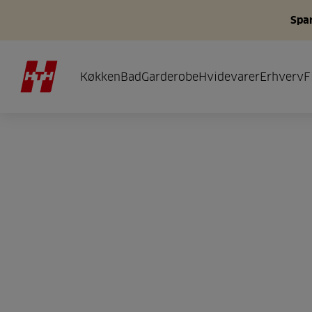
Spar
Køkken
Bad
Garderobe
Hvidevarer
Erhverv
F