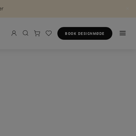
er
BOOK DESIGNMØDE