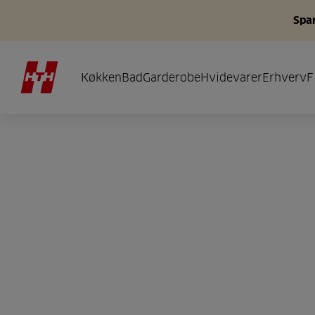
Spar
Køkken
Bad
Garderobe
Hvidevarer
Erhverv
F