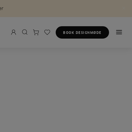
er
BOOK DESIGNMØDE