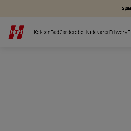
Spar
Køkken
Bad
Garderobe
Hvidevarer
Erhverv
F