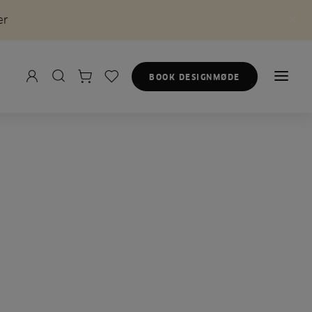
er
BOOK DESIGNMØDE