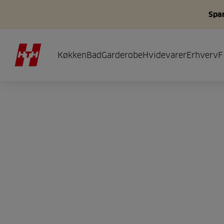
Spar
Køkken
Bad
Garderobe
Hvidevarer
Erhverv
F