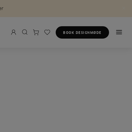
er
BOOK DESIGNMØDE