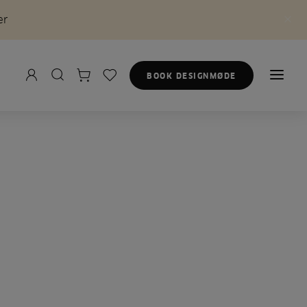
er
BOOK DESIGNMØDE