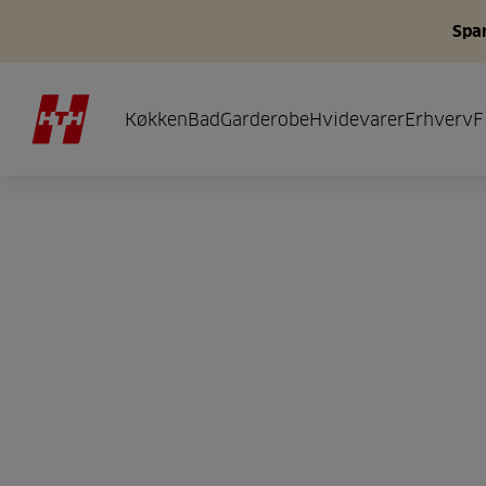
Spar
Køkken
Bad
Garderobe
Hvidevarer
Erhverv
F