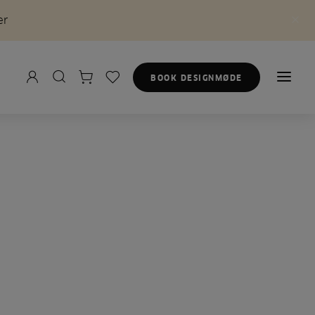
er
BOOK DESIGNMØDE