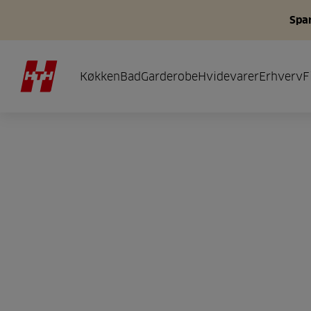
Spar
Køkken
Bad
Garderobe
Hvidevarer
Erhverv
F