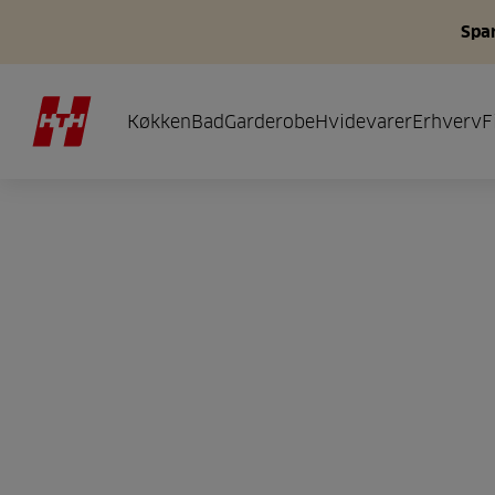
Spar
Køkken
Bad
Garderobe
Hvidevarer
Erhverv
F