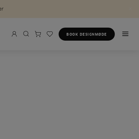
er
BOOK DESIGNMØDE