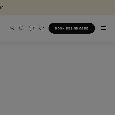
er
BOOK DESIGNMØDE