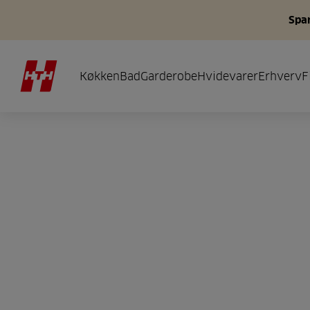
Spar
Køkken
Bad
Garderobe
Hvidevarer
Erhverv
F