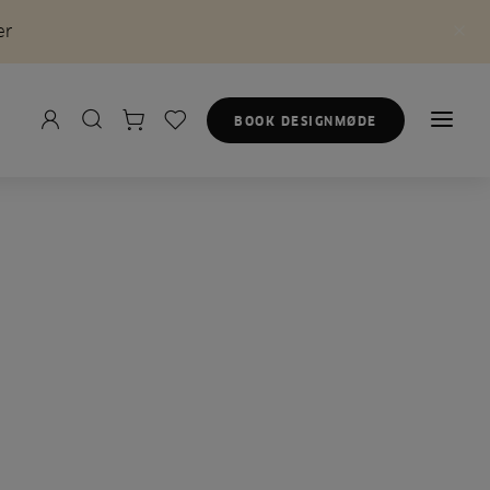
er
BOOK DESIGNMØDE