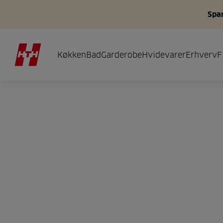
Spar
Køkken
Bad
Garderobe
Hvidevarer
Erhverv
F