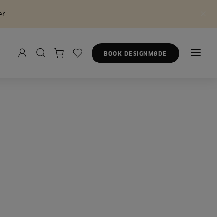
er
BOOK DESIGNMØDE