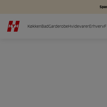
Spar
Køkken
Bad
Garderobe
Hvidevarer
Erhverv
F