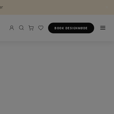
er
BOOK DESIGNMØDE