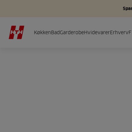
Spar
Køkken
Bad
Garderobe
Hvidevarer
Erhverv
F