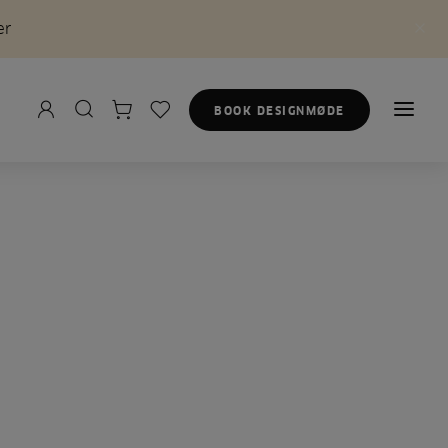
er
BOOK DESIGNMØDE