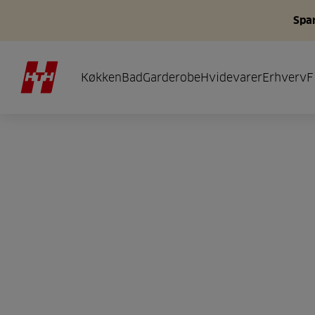
Spar
Køkken
Bad
Garderobe
Hvidevarer
Erhverv
F