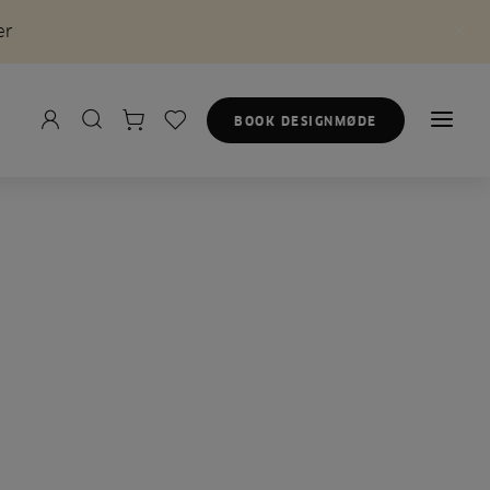
er
BOOK DESIGNMØDE