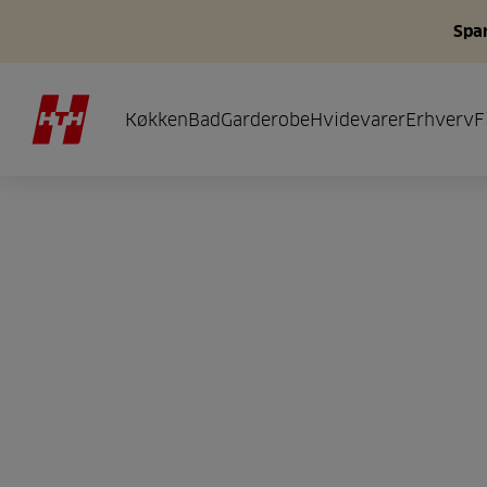
Spar
Køkken
Bad
Garderobe
Hvidevarer
Erhverv
F