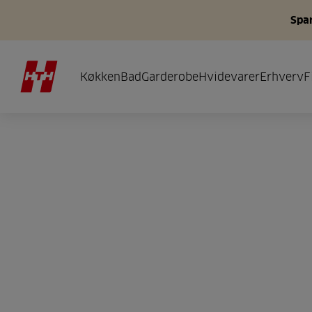
Spar
Køkken
Bad
Garderobe
Hvidevarer
Erhverv
F