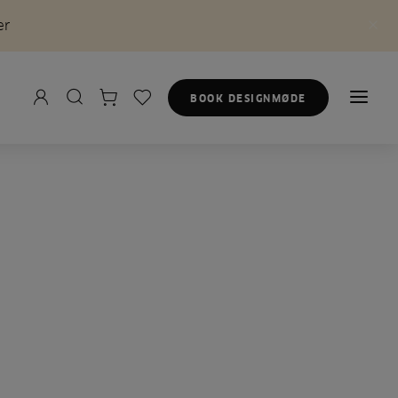
er
BOOK DESIGNMØDE