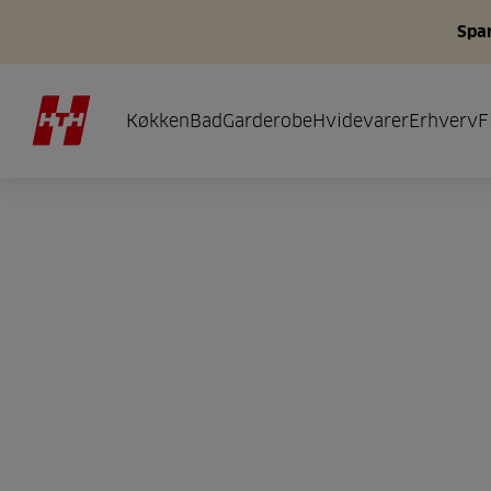
Spar
Køkken
Bad
Garderobe
Hvidevarer
Erhverv
F