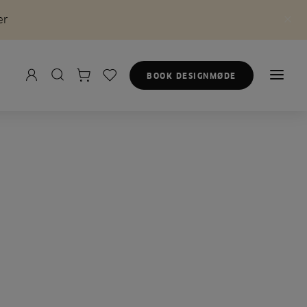
er
BOOK DESIGNMØDE