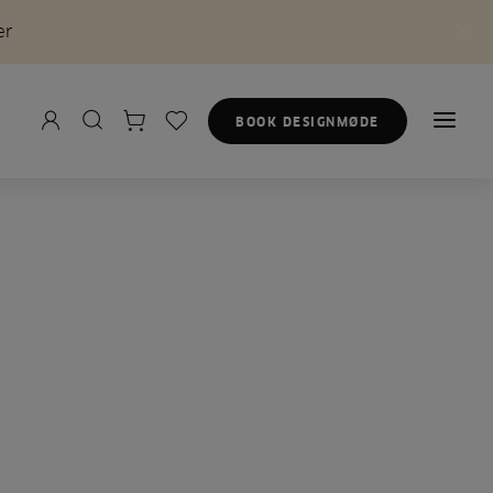
er
BOOK DESIGNMØDE