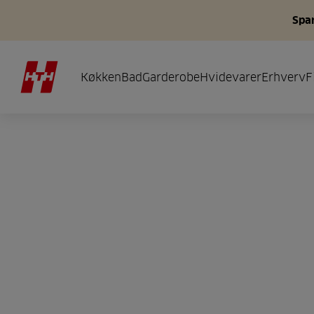
Spar
Køkken
Bad
Garderobe
Hvidevarer
Erhverv
F