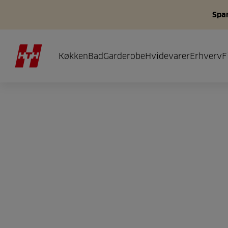
Spar
Køkken
Bad
Garderobe
Hvidevarer
Erhverv
F