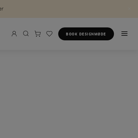
er
BOOK DESIGNMØDE