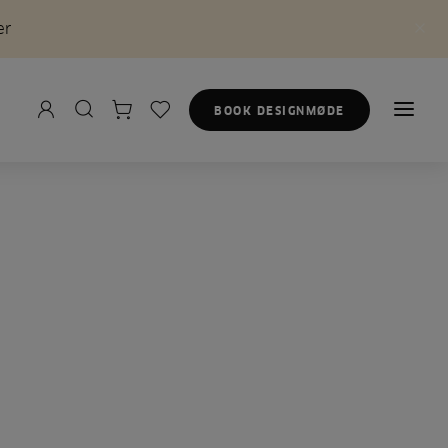
er
BOOK DESIGNMØDE