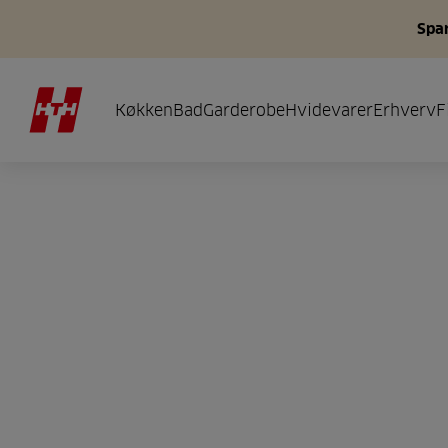
Spar
Køkken
Bad
Garderobe
Hvidevarer
Erhverv
F