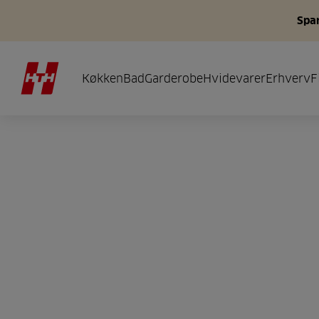
Spar
Køkken
Bad
Garderobe
Hvidevarer
Erhverv
F