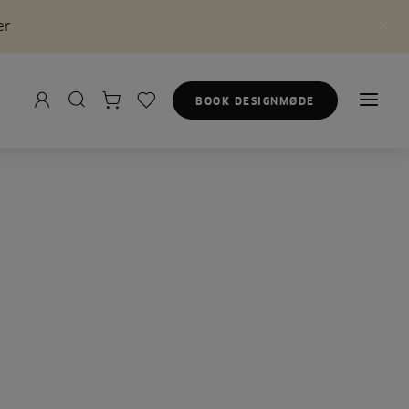
er
BOOK DESIGNMØDE