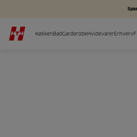
Spar
Køkken
Bad
Garderobe
Hvidevarer
Erhverv
F