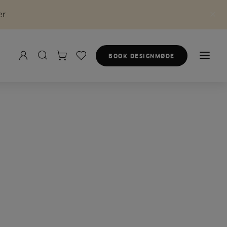
er
BOOK DESIGNMØDE