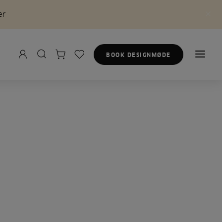
er
BOOK DESIGNMØDE