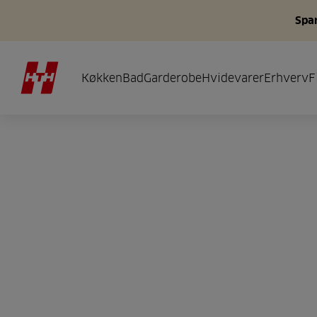
Spar
Køkken
Bad
Garderobe
Hvidevarer
Erhverv
F