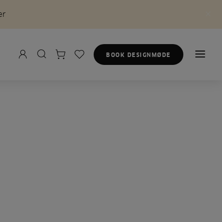
er
BOOK DESIGNMØDE