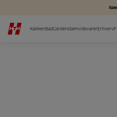
Spar
Køkken
Bad
Garderobe
Hvidevarer
Erhverv
F