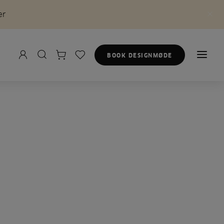
er
BOOK DESIGNMØDE