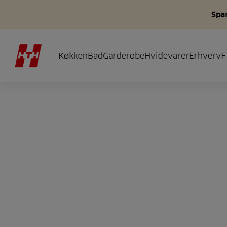
Spar
Køkken
Bad
Garderobe
Hvidevarer
Erhverv
F