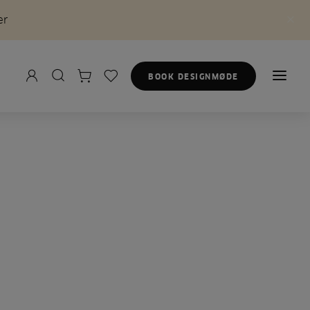
er
BOOK DESIGNMØDE