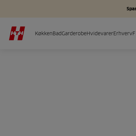
Spar
Køkken
Bad
Garderobe
Hvidevarer
Erhverv
F