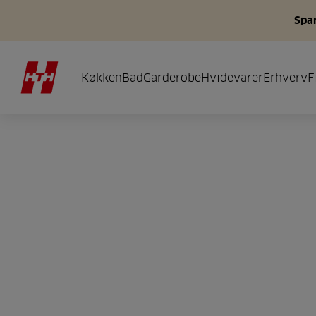
Spar
Køkken
Bad
Garderobe
Hvidevarer
Erhverv
F