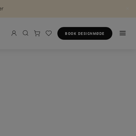
er
BOOK DESIGNMØDE