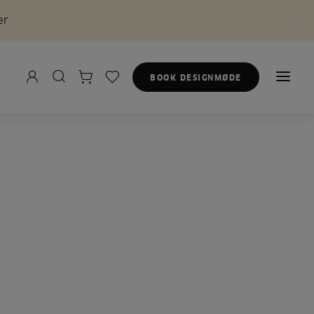
er
BOOK DESIGNMØDE