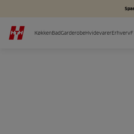
Spar
Køkken
Bad
Garderobe
Hvidevarer
Erhverv
F