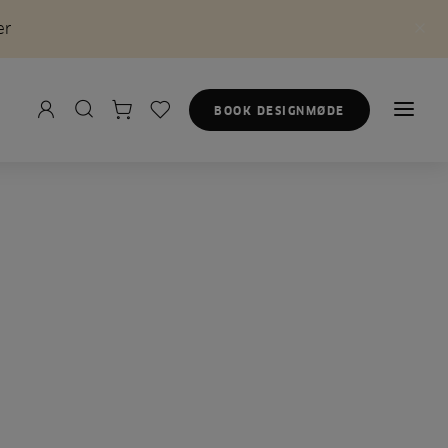
er
BOOK DESIGNMØDE