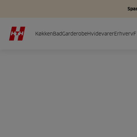
Spar
Køkken
Bad
Garderobe
Hvidevarer
Erhverv
F