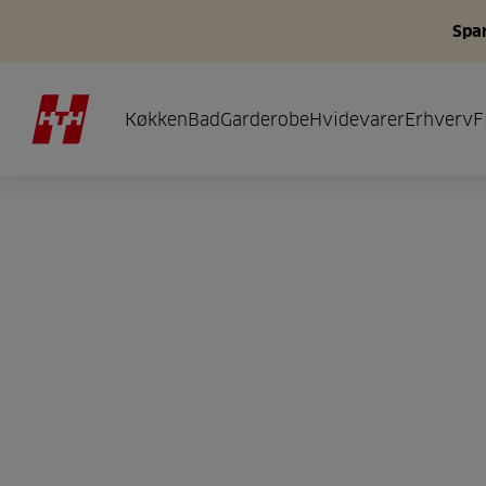
Spar
Køkken
Bad
Garderobe
Hvidevarer
Erhverv
F