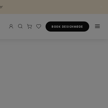
er
BOOK DESIGNMØDE