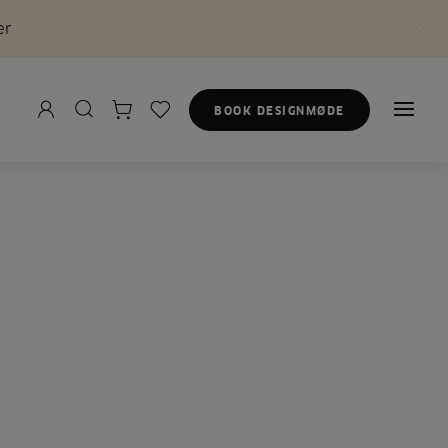
er
BOOK DESIGNMØDE