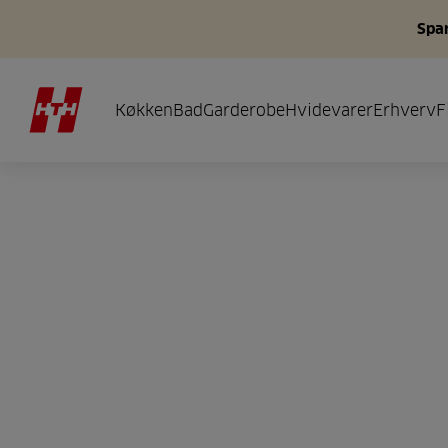
Spar
Køkken
Bad
Garderobe
Hvidevarer
Erhverv
F