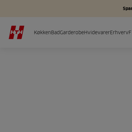
Spar
Køkken
Bad
Garderobe
Hvidevarer
Erhverv
F