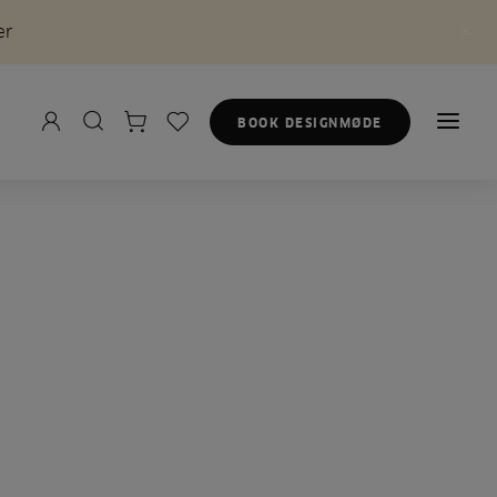
er
BOOK DESIGNMØDE