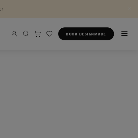
er
BOOK DESIGNMØDE