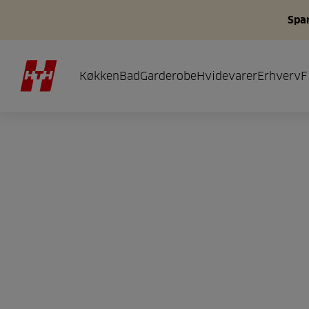
Spar
Køkken
Bad
Garderobe
Hvidevarer
Erhverv
F