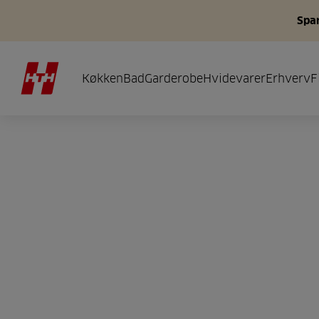
Spar
Køkken
Bad
Garderobe
Hvidevarer
Erhverv
F