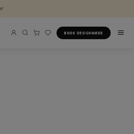
er
BOOK DESIGNMØDE