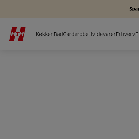
Spar
Køkken
Bad
Garderobe
Hvidevarer
Erhverv
F