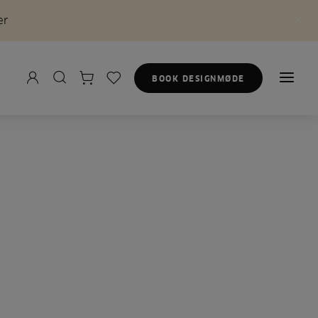
er
BOOK DESIGNMØDE