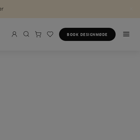
er
BOOK DESIGNMØDE