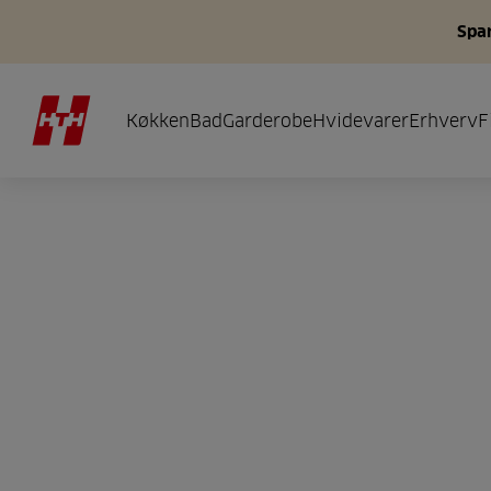
Spar
Køkken
Bad
Garderobe
Hvidevarer
Erhverv
F