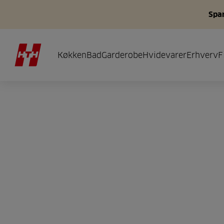
Spar
Køkken
Bad
Garderobe
Hvidevarer
Erhverv
F