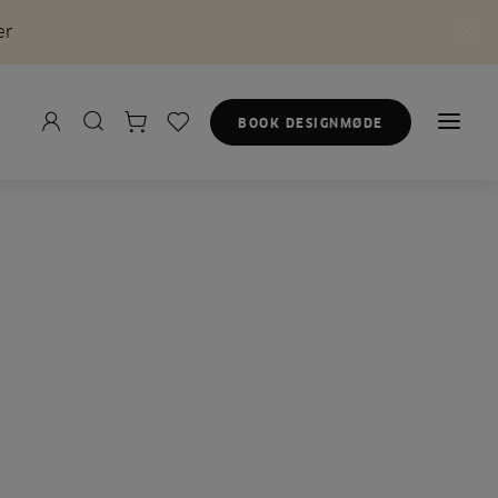
er
BOOK DESIGNMØDE