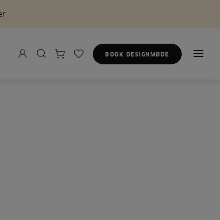
er
BOOK DESIGNMØDE