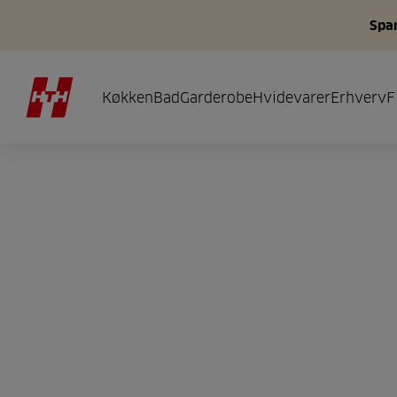
Spar
Køkken
Bad
Garderobe
Hvidevarer
Erhverv
F