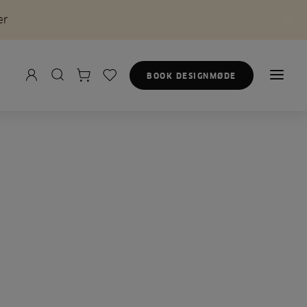
er
BOOK DESIGNMØDE