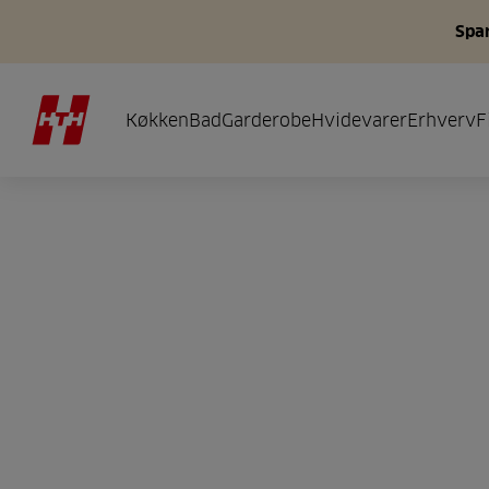
Spar
Køkken
Bad
Garderobe
Hvidevarer
Erhverv
F